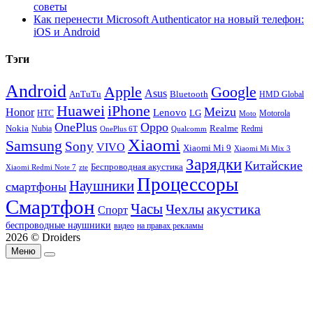
советы
Как перенести Microsoft Authenticator на новый телефон:
iOS и Android
Тэги
Android
Apple
Google
Asus
AnTuTu
Bluetooth
HMD Global
Huawei
iPhone
Meizu
Honor
Lenovo
LG
HTC
Moto
Motorola
OnePlus
Oppo
Nokia
Nubia
Realme
Redmi
Qualcomm
OnePlus 6T
Xiaomi
Samsung
Sony
VIVO
Xiaomi Mi 9
Xiaomi Mi Mix 3
Зарядки
Китайские
Беспроводная акустика
Xiaomi Redmi Note 7
zte
Процессоры
Наушники
смартфоны
Смартфон
Часы
Чехлы
акустика
Спорт
беспроводные наушники
видео
на правах рекламы
2026 © Droiders
Меню