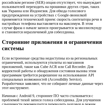
российском регионе (SER) опция отсутствует, что вынуждает
пользователей переходить на прошивки других стран, таких
как Украина или Индонезия. Для обхода голосового
предупреждения на устройствах с Google-звонилкой
применяется технический прием: скорость синтезатора речи в
настройках телефона выставляется на максимум. В этом
случае фраза о начале записи проигрывается за миллисекунду
и становится неразличимой для собеседника.
Сторонние приложения и ограничения
системы
Если встроенные средства недоступны из-за региональных
ограничений, используются утилиты из магазинов
приложений, такие как Cube ACR или Call Recorder. Для
корректной работы и обнаружения состояния вызова этим
программам требуется разрешение на использование API
специальных возможностей (Accessibility Service).
Разработчики заявляют, что не собирают личные данные через
этот инструмент.
Начиная с Android 9, стороннее ПО часто сталкивается с
проблемой тихой записи голоса собеседника. Для улучшения
слышимости рекомендуется переводить разговор в режим