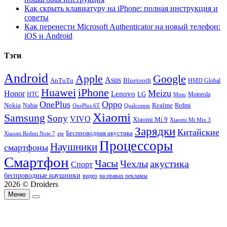
Как скрыть клавиатуру на iPhone: полная инструкция и
советы
Как перенести Microsoft Authenticator на новый телефон:
iOS и Android
Тэги
Android
Apple
Google
Asus
AnTuTu
Bluetooth
HMD Global
Huawei
iPhone
Meizu
Honor
Lenovo
LG
HTC
Moto
Motorola
OnePlus
Oppo
Nokia
Nubia
Realme
Redmi
Qualcomm
OnePlus 6T
Xiaomi
Samsung
Sony
VIVO
Xiaomi Mi 9
Xiaomi Mi Mix 3
Зарядки
Китайские
Беспроводная акустика
Xiaomi Redmi Note 7
zte
Процессоры
Наушники
смартфоны
Смартфон
Часы
Чехлы
акустика
Спорт
беспроводные наушники
видео
на правах рекламы
2026 © Droiders
Меню