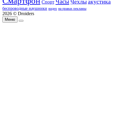
Смартфон
Часы
Чехлы
акустика
Спорт
беспроводные наушники
видео
на правах рекламы
2026 © Droiders
Меню