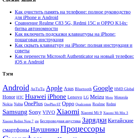
Как очистить память на телефоне: полное руководство
для iPhone и Android
Сравнение Realme C83 5G, Redmi 15C и OPPO K14x:
битва автономности
Как включить подсказки клавиатуры на iPhone:
пошаговая инструкция
Как скрыть клавиатуру на iPhone: полная инструкция и
советы
Как перенести Microsoft Authenticator на новый телефон:
iOS и Android
Тэги
Android
Apple
Google
Asus
AnTuTu
Bluetooth
HMD Global
Huawei
iPhone
Meizu
Honor
Lenovo
LG
HTC
Moto
Motorola
OnePlus
Oppo
Nokia
Nubia
Realme
Redmi
Qualcomm
OnePlus 6T
Xiaomi
Samsung
Sony
VIVO
Xiaomi Mi 9
Xiaomi Mi Mix 3
Зарядки
Китайские
Беспроводная акустика
Xiaomi Redmi Note 7
zte
Процессоры
Наушники
смартфоны