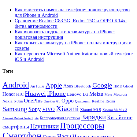
Как очистить память на телефоне: полное руководство
для iPhone и Android
Сравнение Realme C83 5G, Redmi 15C и OPPO K14x:
битва автономности
Как включить подсказки клавиатуры на iPhone:
пошаговая инструкция
Как скрыть клавиатуру на iPhone: полная инструкция и
советы
Как перенести Microsoft Authenticator на новый телефон:
iOS и Android
Тэги
Android
Apple
Google
Asus
AnTuTu
Bluetooth
HMD Global
Huawei
iPhone
Meizu
Honor
Lenovo
LG
HTC
Moto
Motorola
OnePlus
Oppo
Nokia
Nubia
Realme
Redmi
Qualcomm
OnePlus 6T
Xiaomi
Samsung
Sony
VIVO
Xiaomi Mi 9
Xiaomi Mi Mix 3
Зарядки
Китайские
Беспроводная акустика
Xiaomi Redmi Note 7
zte
Процессоры
Наушники
смартфоны
Смартфон
Часы
Чехлы
акустика
Спорт