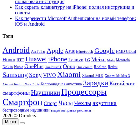
пошаговая инструкция
Как скрыть клавиатуру на iPhone: полная инструкция и
советы
Как перенести Microsoft Authenticator на новый телефон:
iOS и Android
Тэги
Android
Apple
Google
Asus
AnTuTu
Bluetooth
HMD Global
Huawei
iPhone
Meizu
Honor
Lenovo
LG
HTC
Moto
Motorola
OnePlus
Oppo
Nokia
Nubia
Realme
Redmi
Qualcomm
OnePlus 6T
Xiaomi
Samsung
Sony
VIVO
Xiaomi Mi 9
Xiaomi Mi Mix 3
Зарядки
Китайские
Беспроводная акустика
Xiaomi Redmi Note 7
zte
Процессоры
Наушники
смартфоны
Смартфон
Часы
Чехлы
акустика
Спорт
беспроводные наушники
видео
на правах рекламы
2026 © Droiders
Меню