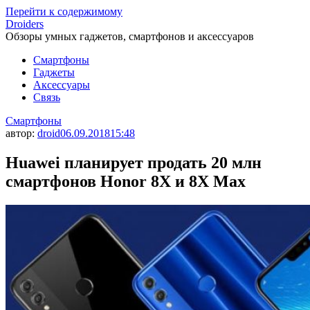
Перейти к содержимому
Droiders
Обзоры умных гаджетов, смартфонов и аксессуаров
Смартфоны
Гаджеты
Аксессуары
Связь
Смартфоны
автор:
droid
06.09.2018
15:48
Huawei планирует продать 20 млн
смартфонов Honor 8X и 8X Max