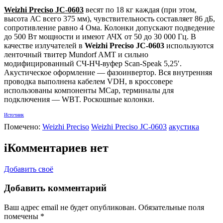
Weizhi Preciso JC-0603
весят по 18 кг каждая (при этом,
высота АС всего 375 мм), чувствительность составляет 86 дБ,
сопротивление равно 4 Ома. Колонки допускают подведение
до 500 Вт мощности и имеют АЧХ от 50 до 30 000 Гц. В
качестве излучателей в
Weizhi Preciso JC-0603
используются
ленточный твитер Mundorf AMT и сильно
модифицированный СЧ-НЧ-вуфер Scan-Speak 5,25′.
Акустическое оформление — фазоинвертор. Вся внутренняя
проводка выполнена кабелем VDH, в кроссовере
использованы компоненты MCap, терминалы для
подключения — WBT. Роскошные колонки.
Источник
Помечено:
Weizhi Preciso
Weizhi Preciso JC-0603
акустика
i
Комментариев нет
Добавить своё
Добавить комментарий
Ваш адрес email не будет опубликован.
Обязательные поля
помечены
*