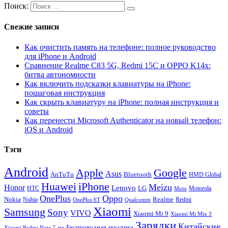
Поиск:
Свежие записи
Как очистить память на телефоне: полное руководство
для iPhone и Android
Сравнение Realme C83 5G, Redmi 15C и OPPO K14x:
битва автономности
Как включить подсказки клавиатуры на iPhone:
пошаговая инструкция
Как скрыть клавиатуру на iPhone: полная инструкция и
советы
Как перенести Microsoft Authenticator на новый телефон:
iOS и Android
Тэги
Android
Apple
Google
Asus
AnTuTu
Bluetooth
HMD Global
Huawei
iPhone
Meizu
Honor
Lenovo
LG
HTC
Moto
Motorola
OnePlus
Oppo
Nokia
Nubia
Realme
Redmi
Qualcomm
OnePlus 6T
Xiaomi
Samsung
Sony
VIVO
Xiaomi Mi 9
Xiaomi Mi Mix 3
Зарядки
Китайские
Беспроводная акустика
Xiaomi Redmi Note 7
zte