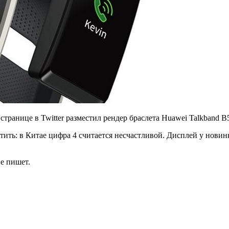
транице в Twitter разместил рендер браслета Huawei Talkband B
ить: в Китае цифра 4 считается несчастливой. Дисплей у новинк
не пишет.