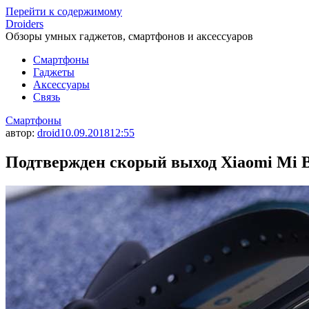
Перейти к содержимому
Droiders
Обзоры умных гаджетов, смартфонов и аксессуаров
Смартфоны
Гаджеты
Аксессуары
Связь
Смартфоны
автор:
droid
10.09.2018
12:55
Подтвержден скорый выход Xiaomi Mi B