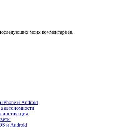
ля последующих моих комментариев.
 iPhone и Android
ва автономности
я инструкция
оветы
iOS и Android