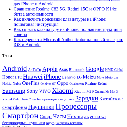
для iPhone и Android
Сравнение Realme C83 5G, Redmi 15C и OPPO K14x:
битва автономности
Как включить подсказки клавиатуры на iPhone:
пошаговая инструкция
Как скрыть клавиатуру на iPhone: полная инструкция и
советы
Как перенести Microsoft Authenticator на новый телефон:
iOS и Android
Тэги
Android
Apple
Google
Asus
AnTuTu
Bluetooth
HMD Global
Huawei
iPhone
Meizu
Honor
Lenovo
LG
HTC
Moto
Motorola
OnePlus
Oppo
Nokia
Nubia
Realme
Redmi
Qualcomm
OnePlus 6T
Xiaomi
Samsung
Sony
VIVO
Xiaomi Mi 9
Xiaomi Mi Mix 3
Зарядки
Китайские
Беспроводная акустика
Xiaomi Redmi Note 7
zte
Процессоры
Наушники
смартфоны
Смартфон
Часы
Чехлы
акустика
Спорт
беспроводные наушники
видео
на правах рекламы