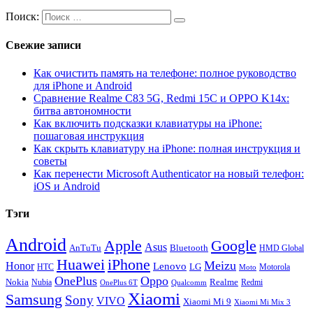
Поиск:
Свежие записи
Как очистить память на телефоне: полное руководство
для iPhone и Android
Сравнение Realme C83 5G, Redmi 15C и OPPO K14x:
битва автономности
Как включить подсказки клавиатуры на iPhone:
пошаговая инструкция
Как скрыть клавиатуру на iPhone: полная инструкция и
советы
Как перенести Microsoft Authenticator на новый телефон:
iOS и Android
Тэги
Android
Apple
Google
Asus
AnTuTu
Bluetooth
HMD Global
Huawei
iPhone
Meizu
Honor
Lenovo
LG
HTC
Moto
Motorola
OnePlus
Oppo
Nokia
Nubia
Realme
Redmi
Qualcomm
OnePlus 6T
Xiaomi
Samsung
Sony
VIVO
Xiaomi Mi 9
Xiaomi Mi Mix 3