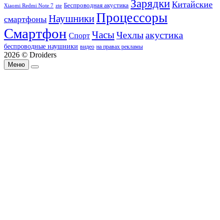
Зарядки
Китайские
Беспроводная акустика
Xiaomi Redmi Note 7
zte
Процессоры
Наушники
смартфоны
Смартфон
Часы
Чехлы
акустика
Спорт
беспроводные наушники
видео
на правах рекламы
2026 © Droiders
Меню