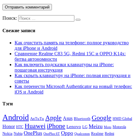
Поиск:
Свежие записи
Как очистить память на телефоне: полное руководство
для iPhone и Android
Сравнение Realme C83 5G, Redmi 15C и OPPO K14x:
битва автономности
Как включить подсказки клавиатуры на iPhone:
пошаговая инструкция
Как скрыть клавиатуру на iPhone: полная инструкция и
советы
Как перенести Microsoft Authenticator на новый телефон:
iOS и Android
Тэги
Android
Apple
Google
Asus
AnTuTu
Bluetooth
HMD Global
Huawei
iPhone
Meizu
Honor
Lenovo
LG
HTC
Moto
Motorola
OnePlus
Oppo
Nokia
Nubia
Realme
Redmi
Qualcomm
OnePlus 6T