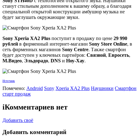
Sony STH40D
с технологией открытого звука. Наушники
станут стильным дополнением к вашему образу, а благодаря
специальной открытой конструкции амбушюр музыка не
будет заглушать окружающие звуки.
Sony Xperia XA2 Plus
поступит в продажу по цене
29 990
рублей
в фирменный интернет-магазин
Sony Store Online
, в
сеть фирменных магазинов
Sony Centre
. Также смартфон
будет доступен у ключевых партнёров:
Связной
,
Евросеть
,
М.Видео
,
Эльдорадо
,
DNS
и
Ноу-Хау
.
Источник
Помечено:
Android
Sony
Xperia XA2 Plus
Наушники
Смартфон
старт продаж
i
Комментариев нет
Добавить своё
Добавить комментарий