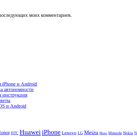
ля последующих моих комментариев.
 iPhone и Android
ва автономности
я инструкция
оветы
iOS и Android
Huawei
iPhone
Meizu
onor
Lenovo
LG
Nokia
N
HTC
Moto
Motorola