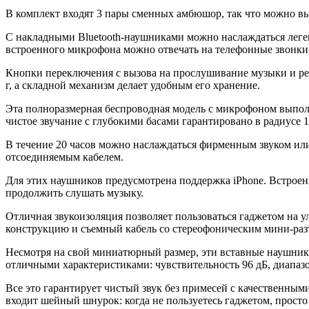
В комплект входят 3 пары сменных амбюшор, так что можно в
С накладными Bluetooth-наушниками можно наслаждаться леген
встроенного микрофона можно отвечать на телефонные звонки
Кнопки переключения с вызова на прослушивание музыки и рег
г, а складной механизм делает удобным его хранение.
Эта полноразмерная беспроводная модель с микрофоном выполн
чистое звучание с глубокими басами гарантировано в радиусе 
В течение 20 часов можно наслаждаться фирменным звуком или
отсоединяемым кабелем.
Для этих наушников предусмотрена поддержка iPhone. Встроенн
продолжить слушать музыку.
Отличная звукоизоляция позволяет пользоваться гаджетом на ул
конструкцию и съемный кабель со стереофоническим мини-раз
Несмотря на свой миниатюрный размер, эти вставные наушники 
отличными характеристиками: чувствительность 96 дБ, диапазо
Все это гарантирует чистый звук без примесей с качественны
входит шейный шнурок: когда не пользуетесь гаджетом, просто 