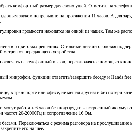
ыбрать комфортный размер для своих ушей. Ответить на телефо
дарным звуком непрерывно на протяжении 11 часов. А для заряд
.
улировки громкости находятся на одной из чашек. Там же расп
ена в 5 цветовых решениях. Стильный дизайн оголовья подчерк
10 метров от передающего устройства.
 отвечать на телефонный вызов, переключаясь с помощью кнопо
ый микрофон, функции ответить/завершить беседу и Hands free 
ице, в транспорте или офисе, не мешая другим и без потери кач
ъемом.
могут работать 6 часов без подзарядки – встроенный аккумулят
н частот 20-20000Гц и сопротивление 16 Ом.
ми басами. Переключаться с режима разговора на прослушивание
закрепите его на шее.