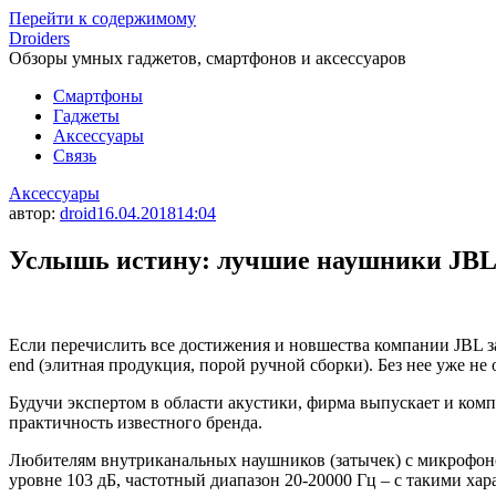
Перейти к содержимому
Droiders
Обзоры умных гаджетов, смартфонов и аксессуаров
Смартфоны
Гаджеты
Аксессуары
Связь
Аксессуары
автор:
droid
16.04.2018
14:04
Услышь истину: лучшие наушники JB
Если перечислить все достижения и новшества компании JBL за
end (элитная продукция, порой ручной сборки). Без нее уже н
Будучи экспертом в области акустики, фирма выпускает и комп
практичность известного бренда.
Любителям внутриканальных наушников (затычек) с микрофоном
уровне 103 дБ, частотный диапазон 20-20000 Гц – с такими ха