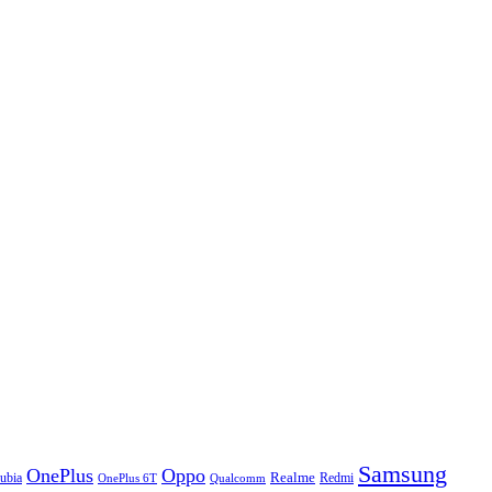
Samsung
OnePlus
Oppo
ubia
Realme
Redmi
Qualcomm
OnePlus 6T