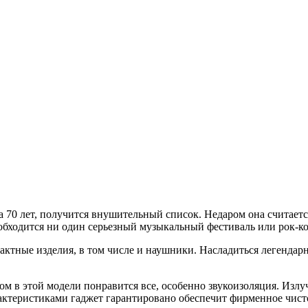
L
 70 лет, получится внушительный список. Недаром она считается
е обходится ни один серьезный музыкальный фестиваль или рок-ко
актные изделия, в том числе и наушники. Насладиться легендар
 в этой модели понравится все, особенно звукоизоляция. Излуч
рактеристиками гаджет гарантировано обеспечит фирменное чист