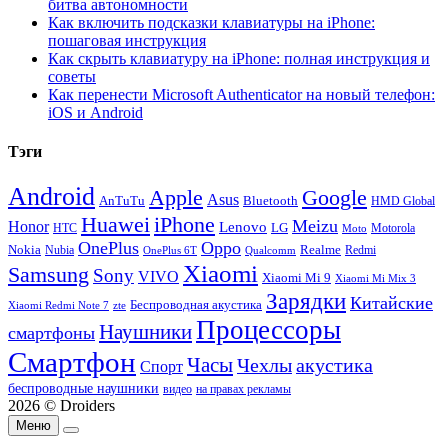
битва автономности
Как включить подсказки клавиатуры на iPhone:
пошаговая инструкция
Как скрыть клавиатуру на iPhone: полная инструкция и
советы
Как перенести Microsoft Authenticator на новый телефон:
iOS и Android
Тэги
Android
Apple
Google
Asus
AnTuTu
Bluetooth
HMD Global
Huawei
iPhone
Meizu
Honor
Lenovo
LG
HTC
Moto
Motorola
OnePlus
Oppo
Nokia
Nubia
Realme
Redmi
Qualcomm
OnePlus 6T
Xiaomi
Samsung
Sony
VIVO
Xiaomi Mi 9
Xiaomi Mi Mix 3
Зарядки
Китайские
Беспроводная акустика
Xiaomi Redmi Note 7
zte
Процессоры
Наушники
смартфоны
Смартфон
Часы
Чехлы
акустика
Спорт
беспроводные наушники
видео
на правах рекламы
2026 © Droiders
Меню