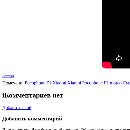
Источник
Помечено:
Pocophone F1
Xiaomi
Xiaomi Pocophone F1
видео
См
i
Комментариев нет
Добавить своё
Добавить комментарий
Ваш адрес email не будет опубликован.
Обязательные поля пом