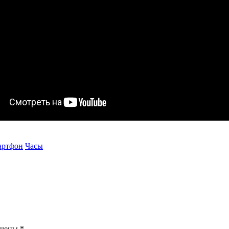
артфон
Часы
ечены
*