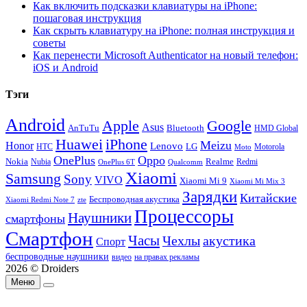
Как включить подсказки клавиатуры на iPhone:
пошаговая инструкция
Как скрыть клавиатуру на iPhone: полная инструкция и
советы
Как перенести Microsoft Authenticator на новый телефон:
iOS и Android
Тэги
Android
Apple
Google
Asus
AnTuTu
Bluetooth
HMD Global
Huawei
iPhone
Meizu
Honor
Lenovo
LG
HTC
Moto
Motorola
OnePlus
Oppo
Nokia
Nubia
Realme
Redmi
Qualcomm
OnePlus 6T
Xiaomi
Samsung
Sony
VIVO
Xiaomi Mi 9
Xiaomi Mi Mix 3
Зарядки
Китайские
Беспроводная акустика
Xiaomi Redmi Note 7
zte
Процессоры
Наушники
смартфоны
Смартфон
Часы
Чехлы
акустика
Спорт
беспроводные наушники
видео
на правах рекламы
2026 © Droiders
Меню