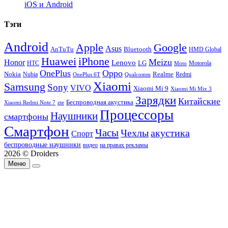
iOS и Android
Тэги
Android
Apple
Google
Asus
AnTuTu
Bluetooth
HMD Global
Huawei
iPhone
Meizu
Honor
Lenovo
LG
HTC
Moto
Motorola
OnePlus
Oppo
Nokia
Nubia
Realme
Redmi
Qualcomm
OnePlus 6T
Xiaomi
Samsung
Sony
VIVO
Xiaomi Mi 9
Xiaomi Mi Mix 3
Зарядки
Китайские
Беспроводная акустика
Xiaomi Redmi Note 7
zte
Процессоры
Наушники
смартфоны
Смартфон
Часы
Чехлы
акустика
Спорт
беспроводные наушники
видео
на правах рекламы
2026 © Droiders
Меню