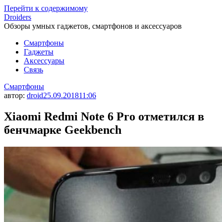
Перейти к содержимому
Droiders
Обзоры умных гаджетов, смартфонов и аксессуаров
Смартфоны
Гаджеты
Аксессуары
Связь
Смартфоны
автор:
droid
25.09.2018
11:06
Xiaomi Redmi Note 6 Pro отметился в
бенчмарке Geekbench