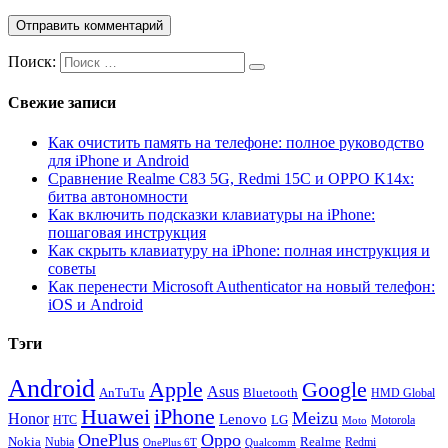
Поиск:
Свежие записи
Как очистить память на телефоне: полное руководство
для iPhone и Android
Сравнение Realme C83 5G, Redmi 15C и OPPO K14x:
битва автономности
Как включить подсказки клавиатуры на iPhone:
пошаговая инструкция
Как скрыть клавиатуру на iPhone: полная инструкция и
советы
Как перенести Microsoft Authenticator на новый телефон:
iOS и Android
Тэги
Android
Apple
Google
Asus
AnTuTu
Bluetooth
HMD Global
Huawei
iPhone
Meizu
Honor
Lenovo
LG
HTC
Moto
Motorola
OnePlus
Oppo
Nokia
Nubia
Realme
Redmi
Qualcomm
OnePlus 6T