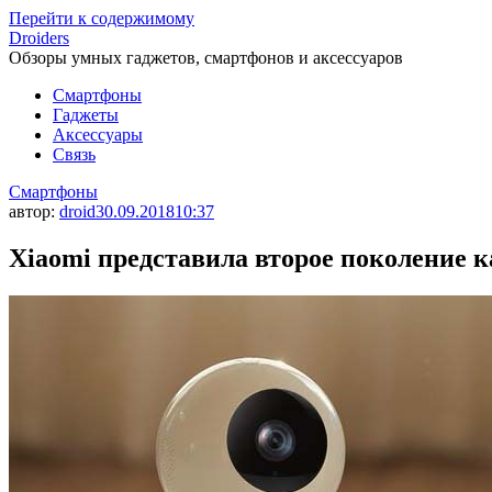
Перейти к содержимому
Droiders
Обзоры умных гаджетов, смартфонов и аксессуаров
Смартфоны
Гаджеты
Аксессуары
Связь
Смартфоны
автор:
droid
30.09.2018
10:37
Xiaomi представила второе поколение 