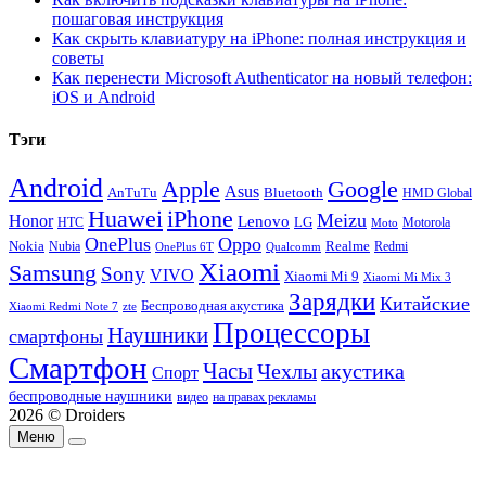
пошаговая инструкция
Как скрыть клавиатуру на iPhone: полная инструкция и
советы
Как перенести Microsoft Authenticator на новый телефон:
iOS и Android
Тэги
Android
Apple
Google
Asus
AnTuTu
Bluetooth
HMD Global
Huawei
iPhone
Meizu
Honor
Lenovo
LG
HTC
Moto
Motorola
OnePlus
Oppo
Nokia
Nubia
Realme
Redmi
Qualcomm
OnePlus 6T
Xiaomi
Samsung
Sony
VIVO
Xiaomi Mi 9
Xiaomi Mi Mix 3
Зарядки
Китайские
Беспроводная акустика
Xiaomi Redmi Note 7
zte
Процессоры
Наушники
смартфоны
Смартфон
Часы
Чехлы
акустика
Спорт
беспроводные наушники
видео
на правах рекламы
2026 © Droiders
Меню