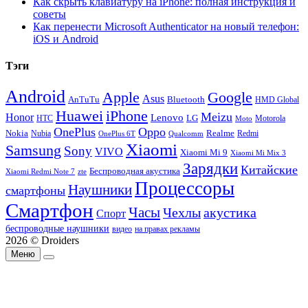
Как скрыть клавиатуру на iPhone: полная инструкция и
советы
Как перенести Microsoft Authenticator на новый телефон:
iOS и Android
Тэги
Android
Apple
Google
Asus
AnTuTu
Bluetooth
HMD Global
Huawei
iPhone
Meizu
Honor
Lenovo
LG
HTC
Moto
Motorola
OnePlus
Oppo
Nokia
Nubia
Realme
Redmi
Qualcomm
OnePlus 6T
Xiaomi
Samsung
Sony
VIVO
Xiaomi Mi 9
Xiaomi Mi Mix 3
Зарядки
Китайские
Беспроводная акустика
Xiaomi Redmi Note 7
zte
Процессоры
Наушники
смартфоны
Смартфон
Часы
Чехлы
акустика
Спорт
беспроводные наушники
видео
на правах рекламы
2026 © Droiders
Меню