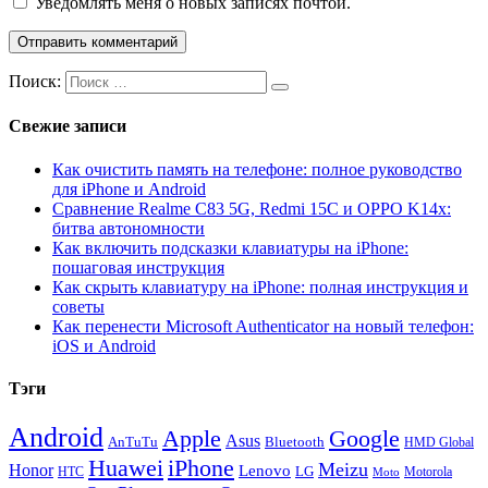
Уведомлять меня о новых записях почтой.
Поиск:
Свежие записи
Как очистить память на телефоне: полное руководство
для iPhone и Android
Сравнение Realme C83 5G, Redmi 15C и OPPO K14x:
битва автономности
Как включить подсказки клавиатуры на iPhone:
пошаговая инструкция
Как скрыть клавиатуру на iPhone: полная инструкция и
советы
Как перенести Microsoft Authenticator на новый телефон:
iOS и Android
Тэги
Android
Apple
Google
Asus
AnTuTu
Bluetooth
HMD Global
Huawei
iPhone
Meizu
Honor
Lenovo
LG
HTC
Moto
Motorola