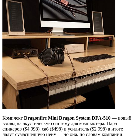
Комплект
Dragonfire Mini Dragon System DFA-510
— новый
взгляд на акустическую систему для компьютера. Пара
спикеров ($4 998), саб ($498) и усилитель ($2 998) в итоге
дадут сумасшедшую цену — но она, по словам компании,