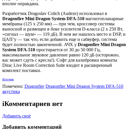
вполне оправдана.
Разработчик Dragoslav Colich (Audeze) использовал в
Dragonfire Mini Dragon System DFA-510
магнитопланарные
мембраны (125 х 250 мм) — при чем, кроссовер системы
выносной и размещен в боке усилителя D-класса (2 х 250 Вт,
«сигнал — шум» — 119 дБ). В нем же нашлось место и DSP, и
ЦАП’у — так что, если добавить еще и сабвуфер, система
будет полностью законченной. АЧХ у
Dragonfire Mini Dragon
System DFA-510
простирается от 30 до 50 000 Гц,
максимальное звуковое давление равно 120 дБ (осторожно,
вас может сдуть с кресла!). Софт для калибровки комнаты
Dirac Live Room Correction Suite входит в расширенный
комплект поставки.
Источник
Помечено:
Dragonfire
Dragonfire Mini Dragon System DFA-510
акустика
i
Комментариев нет
Добавить своё
Добавить комментарий