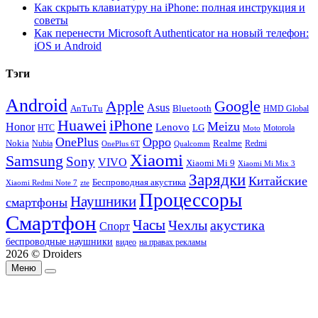
Как скрыть клавиатуру на iPhone: полная инструкция и
советы
Как перенести Microsoft Authenticator на новый телефон:
iOS и Android
Тэги
Android
Apple
Google
Asus
AnTuTu
Bluetooth
HMD Global
Huawei
iPhone
Meizu
Honor
Lenovo
LG
HTC
Moto
Motorola
OnePlus
Oppo
Nokia
Nubia
Realme
Redmi
Qualcomm
OnePlus 6T
Xiaomi
Samsung
Sony
VIVO
Xiaomi Mi 9
Xiaomi Mi Mix 3
Зарядки
Китайские
Беспроводная акустика
Xiaomi Redmi Note 7
zte
Процессоры
Наушники
смартфоны
Смартфон
Часы
Чехлы
акустика
Спорт
беспроводные наушники
видео
на правах рекламы
2026 © Droiders
Меню