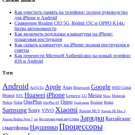
Свежие записи
Как очистить память на телефоне: полное руководство
для iPhone и Android
Сравнение Realme C83 5G, Redmi 15C и OPPO K14x:
битва автономности
Как включить подсказки клавиатуры на iPhone:
пошаговая инструкция
Как скрыть клавиатуру на iPhone: полная инструкция и
советы
Как перенести Microsoft Authenticator на новый телефон:
iOS и Android
Тэги
Android
Apple
Google
Asus
AnTuTu
Bluetooth
HMD Global
Huawei
iPhone
Meizu
Honor
Lenovo
LG
HTC
Moto
Motorola
OnePlus
Oppo
Nokia
Nubia
Realme
Redmi
Qualcomm
OnePlus 6T
Xiaomi
Samsung
Sony
VIVO
Xiaomi Mi 9
Xiaomi Mi Mix 3
Зарядки
Китайские
Беспроводная акустика
Xiaomi Redmi Note 7
zte
Процессоры
Наушники
смартфоны