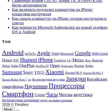
Сравнение Realme C83 5G, Redmi 15C и OPPO K14x:
битва автономности
Как включить подсказки клавиатуры на iPhone:
пошаговая инструкция
Как скрыть клавиатуру на iPhone: полная инструкция и
советы
Как перенести Microsoft Authenticator на новый телефон:
iOS и Android
Тэги
Android
Apple
Google
Asus
AnTuTu
Bluetooth
HMD Global
Huawei
iPhone
Meizu
Honor
Lenovo
LG
HTC
Moto
Motorola
OnePlus
Oppo
Nokia
Nubia
Realme
Redmi
Qualcomm
OnePlus 6T
Xiaomi
Samsung
Sony
VIVO
Xiaomi Mi 9
Xiaomi Mi Mix 3
Зарядки
Китайские
Беспроводная акустика
Xiaomi Redmi Note 7
zte
Процессоры
Наушники
смартфоны
Смартфон
Часы
Чехлы
акустика
Спорт
беспроводные наушники
видео
на правах рекламы
2026 © Droiders
Меню