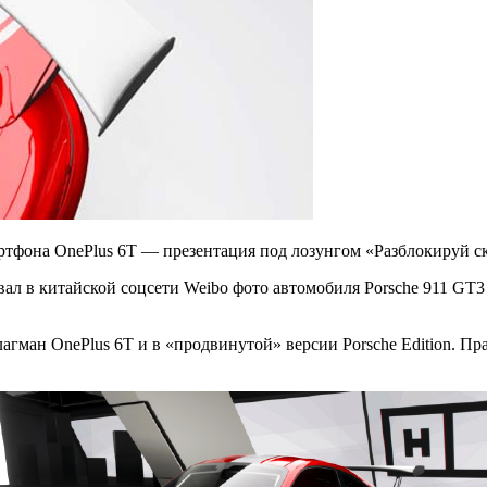
ртфона OnePlus 6T — презентация под лозунгом «Разблокируй ск
вал в китайской соцсети Weibo фото автомобиля Porsche 911 GT3
лагман OnePlus 6T и в «продвинутой» версии Porsche Edition. Пр