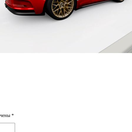
ечены
*