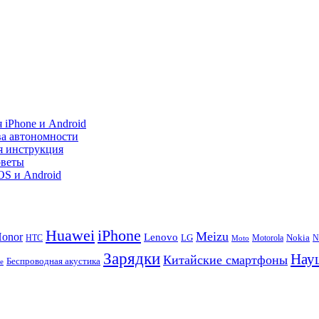
 iPhone и Android
ва автономности
я инструкция
оветы
iOS и Android
Huawei
iPhone
Meizu
onor
Lenovo
LG
Nokia
N
HTC
Moto
Motorola
Зарядки
Нау
Китайские смартфоны
Беспроводная акустика
te