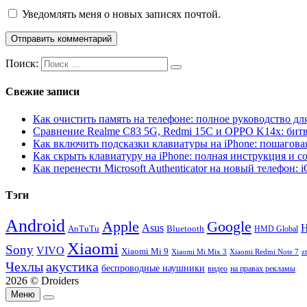
Уведомлять меня о новых записях почтой.
Поиск:
Свежие записи
Как очистить память на телефоне: полное руководство для
Сравнение Realme C83 5G, Redmi 15C и OPPO K14x: бит
Как включить подсказки клавиатуры на iPhone: пошагова
Как скрыть клавиатуру на iPhone: полная инструкция и с
Как перенести Microsoft Authenticator на новый телефон: 
Тэги
Android
Apple
Google
H
Asus
AnTuTu
Bluetooth
HMD Global
Xiaomi
Sony
VIVO
Xiaomi Mi 9
Xiaomi Mi Mix 3
Xiaomi Redmi Note 7
z
Чехлы
акустика
беспроводные наушники
видео
на правах рекламы
2026 © Droiders
Меню