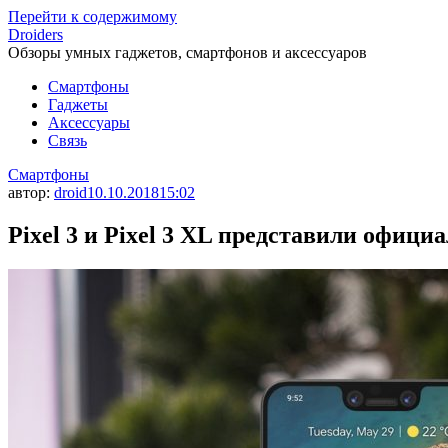
Перейти к содержимому
Droiders
Обзоры умных гаджетов, смартфонов и аксессуаров
Смартфоны
Гаджеты
Аксессуары
Связь
Смартфоны
автор:
droid
10.10.2018
15:02
Pixel 3 и Pixel 3 XL представили офици