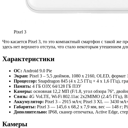
Pixel 3
Что касается Pixel 3, то это компактный смартфон с такой же 
здесь нет верхнего отступа, что стало некоторым утешением д
Характеристики
ОС:
Android 9.0 Pie
Экран:
Pixel 3 – 5,5 дюймов, 1080 x 2160, OLED, формат 1
Процессор:
Snapdragon 845 (4 х 2,5 ГГц + 4 х 1,6 ГГц), г
Память:
4 ГБ ОЗУ, 64/128 ГБ ПЗУ
Камеры:
основная 12,2 МП (F/1.8, угол обзора 76°, двойн
Связь:
4G VoLTE, Wi-Fi 802.11ac 2x2MIMO (2.4/5 ГГц), B
Аккумулятор:
Pixel 3 – 2915 мАч; Pixel 3 XL — 3430 мА
Габариты:
Pixel 3 — 145,6 x 68,2 x 7,9 мм, вес — 148 г; P
Дополнительно:
IP68, сканер отпечатка, Active Edge, ст
Камеры