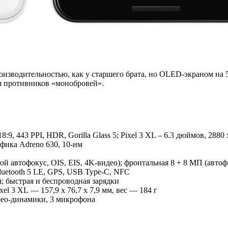
производительностью, как у старшего брата, но OLED-экраном на 
ля противников «монобровей».
8:9, 443 PPI, HDR, Gorilla Glass 5; Pixel 3 XL – 6.3 дюймов, 2880
рафика Adreno 630, 10-нм
ой автофокус, OIS, EIS, 4K-видео); фронтальная 8 + 8 МП (автофоку
luetooth 5 LE, GPS, USB Type-C, NFC
ч; быстрая и беспроводная зарядки
ixel 3 XL — 157,9 x 76,7 x 7,9 мм, вес — 184 г
ерео-динамики, 3 микрофона