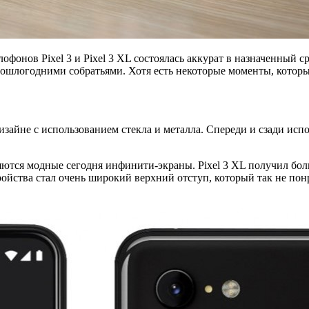
офонов Pixel 3 и Pixel 3 XL состоялась аккурат в назначенный 
рошлогодними собратьями. Хотя есть некоторые моменты, которы
не с использованием стекла и металла. Спереди и сзади использ
яются модные сегодня инфинити-экраны. Pixel 3 XL получил б
ройства стал очень широкий верхний отступ, который так не пон