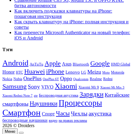
Сравнение Realme C83 5G, Redmi 15C и OPPO K14x:
битва автономности
Как включить подсказки клавиатуры на iPhone:
пошаговая инструкция
Как скрыть клавиатуру на iPhone: полная инструкция и
советы
Как перенести Microsoft Authenticator на новый телефон:
iOS и Android
Тэги
Android
Apple
Google
Asus
AnTuTu
Bluetooth
HMD Global
Huawei
iPhone
Meizu
Honor
Lenovo
LG
HTC
Moto
Motorola
OnePlus
Oppo
Nokia
Nubia
Realme
Redmi
Qualcomm
OnePlus 6T
Xiaomi
Samsung
Sony
VIVO
Xiaomi Mi 9
Xiaomi Mi Mix 3
Зарядки
Китайские
Беспроводная акустика
Xiaomi Redmi Note 7
zte
Процессоры
Наушники
смартфоны
Смартфон
Часы
Чехлы
акустика
Спорт
беспроводные наушники
видео
на правах рекламы
2026 © Droiders
Меню