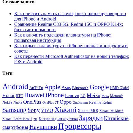
Свежие записи
Как очистить память на телефоне: полное руководство
для iPhone и Android
Сравнение Realme C83 5G, Redmi 15C и OPPO K14x:
битва автономности
Как включить подсказки клавиатуры на iPhone:
пошаговая инструкция
Как скрыть клавиатуру на iPhone: полная инструкция и
советы
Как перенести Microsoft Authenticator на новый телефон:
iOS и Android
Тэги
Android
Apple
Google
Asus
AnTuTu
Bluetooth
HMD Global
Huawei
iPhone
Meizu
Honor
Lenovo
LG
HTC
Moto
Motorola
OnePlus
Oppo
Nokia
Nubia
Realme
Redmi
Qualcomm
OnePlus 6T
Xiaomi
Samsung
Sony
VIVO
Xiaomi Mi 9
Xiaomi Mi Mix 3
Зарядки
Китайские
Беспроводная акустика
Xiaomi Redmi Note 7
zte
Процессоры
Наушники
смартфоны