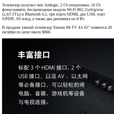
Телевизор получил чип Amlogic, 2 Гб оперативки, 16 Гб
флеш-памяти, беспроводные модули Wi-Fi 802.11a/b/g/n/ac
(2,4/5 ГГц) и Bluetooth 4.2, три порта HDMI, два USB, порт
S/PDIF, AV-вход, а также два динамика по 8 Вт.
В продаже умный телевизор Xiaomi Mi TV 4A 65″ появится 28
октября по цене около $860.