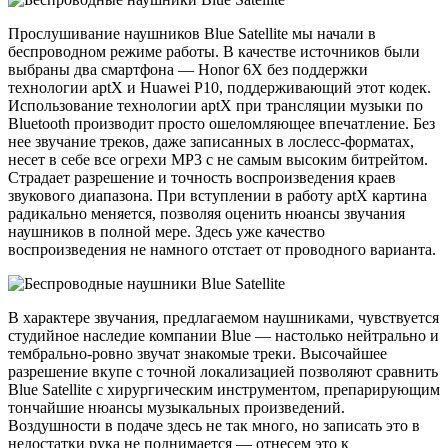
Прослушивание наушников Blue Satellite мы начали в
беспроводном режиме работы. В качестве источников были
выбраны два смартфона — Honor 6X без поддержки
технологии aptX и Huawei P10, поддерживающий этот кодек.
Использование технологии aptX при трансляции музыки по
Bluetooth производит просто ошеломляющее впечатление. Без
нее звучание треков, даже записанных в лослесс-форматах,
несет в себе все огрехи MP3 с не самым высоким битрейтом.
Страдает разрешение и точность воспроизведения краев
звукового диапазона. При вступлении в работу aptX картина
радикально меняется, позволяя оценить нюансы звучания
наушников в полной мере. Здесь уже качество
воспроизведения не намного отстает от проводного варианта.
В характере звучания, предлагаемом наушниками, чувствуется
студийное наследие компании Blue — настолько нейтрально и
тембрально-ровно звучат знакомые треки. Высочайшее
разрешение вкупе с точной локализацией позволяют сравнить
Blue Satellite с хирургическим инструментом, препарирующим
тончайшие нюансы музыкальных произведений.
Воздушности в подаче здесь не так много, но записать это в
недостатки рука не поднимается — отнесем это к