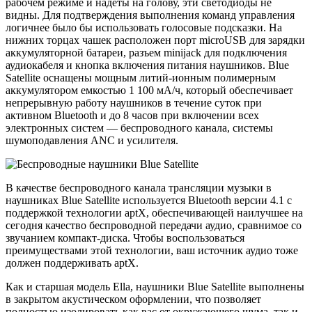
рабочем режиме и надеты на голову, эти светодиоды не
видны. Для подтверждения выполнения команд управления
логичнее было бы использовать голосовые подсказки. На
нижних торцах чашек расположен порт microUSB для зарядки
аккумуляторной батареи, разъем minijack для подключения
аудиокабеля и кнопка включения питания наушников. Blue
Satellite оснащены мощным литий-ионным полимерным
аккумулятором емкостью 1 100 мА/ч, который обеспечивает
непрерывную работу наушников в течение суток при
активном Bluetooth и до 8 часов при включении всех
электронных систем — беспроводного канала, системы
шумоподавления ANC и усилителя.
В качестве беспроводного канала трансляции музыки в
наушниках Blue Satellite используется Bluetooth версии 4.1 с
поддержкой технологии aptX, обеспечивающей наилучшее на
сегодня качество беспроводной передачи аудио, сравнимое со
звучанием компакт-диска. Чтобы воспользоваться
преимуществами этой технологии, ваш источник аудио тоже
должен поддерживать aptX.
Как и старшая модель Ella, наушники Blue Satellite выполнены
в закрытом акустическом оформлении, что позволяет
полностью изолировать как вас от окружающего шума, так и