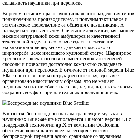
складывать наушники при переноске.
Впрочем, оставим право функционального разделения типов
подключения за производителем, и получим тактильное и
эстетическое удовольствие от общения с наушниками. А
насладиться здесь есть чем. Сочетание алюминия, мягчайшей
нежной натуральной кожи амбушюров и качественной
текстильной отделки оголовья создает впечатление
эксклюзивной вещи, весьма далекой от массового
ширпотреба, даже имеющего культовый статус. Шарнирное
крепление чашек к оголовью имеет несколько степеней
свободы и позволяет достаточно компактно складывать
наушники при переноске. В отличие от топовой модели Blue
Ella с оригинальной конструкцией оголовья, здесь все
организовано классическим образом, что не мешает
наушникам плотно облегать голову и уши, но, в то же время,
сохранять комфорт при длительных прослушиваниях.
В качестве беспроводного канала трансляции музыки в
наушниках Blue Satellite используется Bluetooth версии 4.1 с
поддержкой технологии
aptX
от компании Qualcomm,
обеспечивающей наилучшее на сегодня качество
беспроводной передачи аудио, сравнимое со звучанием