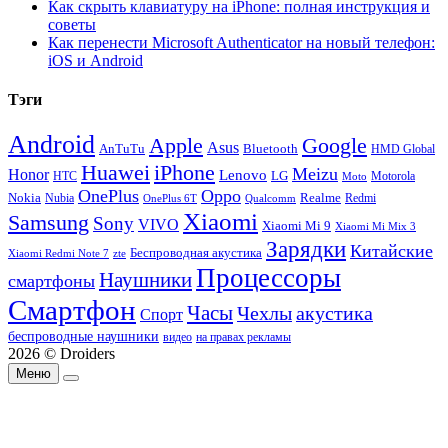
Как скрыть клавиатуру на iPhone: полная инструкция и
советы
Как перенести Microsoft Authenticator на новый телефон:
iOS и Android
Тэги
Android
Apple
Google
Asus
AnTuTu
Bluetooth
HMD Global
Huawei
iPhone
Meizu
Honor
Lenovo
LG
HTC
Moto
Motorola
OnePlus
Oppo
Nokia
Nubia
Realme
Redmi
Qualcomm
OnePlus 6T
Xiaomi
Samsung
Sony
VIVO
Xiaomi Mi 9
Xiaomi Mi Mix 3
Зарядки
Китайские
Беспроводная акустика
Xiaomi Redmi Note 7
zte
Процессоры
Наушники
смартфоны
Смартфон
Часы
Чехлы
акустика
Спорт
беспроводные наушники
видео
на правах рекламы
2026 © Droiders
Меню