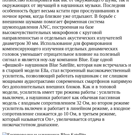
окружающих от звучащей в наушниках музыки. Последняя
особенность будет весьма кстати при прослушиваниях в
ночное время, когда близкие уже отдыхают. В борьбе с
внешними шумами помогает фирменная система
шумоподавления ANC, построенная на базе
высокочувствительных микрофонов с круговой
направленностью и отдельных акустических излучателей
диаметром 30 мм. Использование для формирования
компенсирующего излучения отдельных динамических
головок уменьшает отрицательное влияние на полезный
сигнал и является ноу-хау компании Blue. Еще одной
«фишкой» наушников Blue Satellite, которая нам встречалась и
в старшей модели Ella, стал встроенный высококачественный
усилитель, позволяющий работать наушникам с не слишком
мощными аудиотрактами современных смартфонов напрямую
без дополнительных внешних блоков. Как и в топовой
модели, усилитель имеет три режима работы : усилитель
выключен, а наушники работают как обычная пассивная
модель с входным сопротивлением 32 Ом, во втором режиме
усилитель включен и работает в линейном режиме, а входное
сопротивление снижается до 10 Ом, в третьем режиме,
который называется On+, увеличивается отдача в
низкочастотном диапазоне.