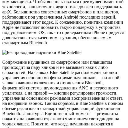
компакт-диска. Чтобы воспользоваться преимуществами этой
технологии, ваш источник аудио тоже должен поддерживать
aptX. Большинство современных смартфонов и планшетов,
работающих под управлением Android последних версий,
поддерживают этот кодек. К сожалению, политика компании
Apple не позволяет добавить такую поддержку в устройства
под управлением iOS, так что приверженцам iPhone придется
довольствоваться качеством звучания, обеспечиваемым
стандартным Bluetooth.
Сопряжение наушников со смартфоном или планшетом
происходит за пару кликов и не вызывает каких-либо
сложностей. На чашках Blue Satellite расположены кнопки
управления основными функциями наушников — на левой
чашке клавиши включения и отключения Bluetooth,
фирменной системы шумоподавления ANC и встроенного
усилителя, а на правой — кнопки регулировки громкости,
управления основными режимами воспроизведения и ответа
на входящий звонок. Таким образом, в Blue Satellite в полном
объеме реализован стандартный управляющий функционал
Bluetooth-гарнитуры. Единственный момент — результаты
нажатия на клавиши отражаются миганием светодиодов на
торцах чашек. Понятно, что когда наушники находятся в