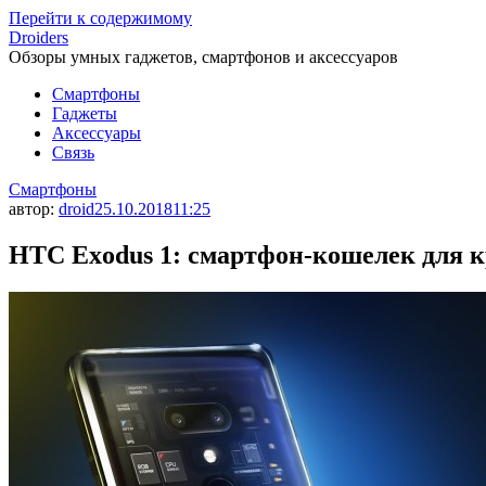
Перейти к содержимому
Droiders
Обзоры умных гаджетов, смартфонов и аксессуаров
Смартфоны
Гаджеты
Аксессуары
Связь
Смартфоны
автор:
droid
25.10.2018
11:25
HTC Exodus 1: смартфон-кошелек для 