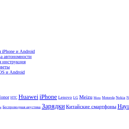
 iPhone и Android
ва автономности
я инструкция
оветы
iOS и Android
Huawei
iPhone
Meizu
onor
Lenovo
LG
Nokia
N
HTC
Moto
Motorola
Зарядки
Нау
Китайские смартфоны
Беспроводная акустика
te