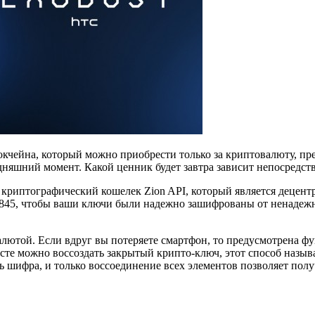
чейна, который можно приобрести только за криптовалюту, пре
одняшний момент. Какой ценник будет завтра зависит непосредст
 криптографический кошелек Zion API, который является децен
 845, чтобы ваши ключи были надежно зашифрованы от ненадеж
лютой. Если вдруг вы потеряете смартфон, то предусмотрена фу
сте можно воссоздать закрытый крипто-ключ, этот способ называ
шифра, и только воссоединение всех элементов позволяет полу