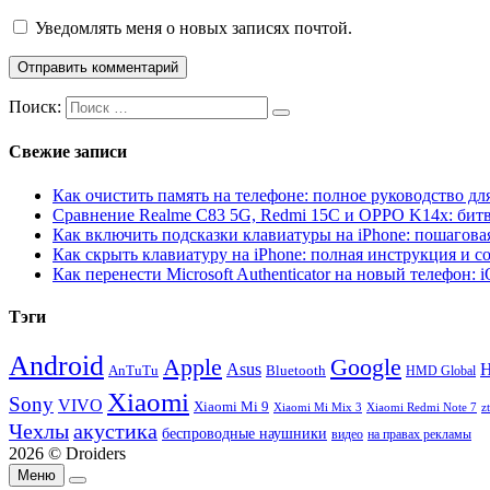
Уведомлять меня о новых записях почтой.
Поиск:
Свежие записи
Как очистить память на телефоне: полное руководство для
Сравнение Realme C83 5G, Redmi 15C и OPPO K14x: бит
Как включить подсказки клавиатуры на iPhone: пошагова
Как скрыть клавиатуру на iPhone: полная инструкция и с
Как перенести Microsoft Authenticator на новый телефон: 
Тэги
Android
Apple
Google
H
Asus
AnTuTu
Bluetooth
HMD Global
Xiaomi
Sony
VIVO
Xiaomi Mi 9
Xiaomi Mi Mix 3
Xiaomi Redmi Note 7
z
Чехлы
акустика
беспроводные наушники
видео
на правах рекламы
2026 © Droiders
Меню