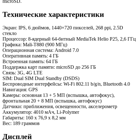
microSD.
Технические характеристики
Экран: IPS, 6 дюймов, 1440×720 пикселей, 268 ppi, 2.5D
стекло
Процессор: 8-ядерный 64-битный MediaTek Helio P25, 2,6 ГГц
Графика: Mali-T880 (900 МГц)
Операционная система: Android 7.0
Оперативная память: 4 ГБ
Встроенная память: 64 ГБ
Поддержка карт памяти: microSD до 256 ГБ
Связь: 3G, 4G LTE
SIM: Dual SIM Dual Standby (DSDS)
Беспроводные интерфейсы: Wi­-Fi 802.11 b/g/n, Bluetooth 4.0
Навигация: GPS
Камеры: основная 13 + 5 МП (вспышка, автофокус),
фронтальная 20 + 8 МП (вспышка, автофокус)
Датчики: приближения, освещенности, акселерометр
Аккумулятор: 4010 мАч, Li-Polymer
Габариты: 160 х 76,9 х 8,2 мм
Вес: 189 граммов
Дисплей