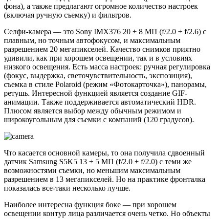
фона), а также предлагают огромное количество настроек
(включая ручную съемку) и фильтров.
Селфи-камера — это Sony IMX376 20 + 8 МП (f/2.0 + f/2.6) с
плавным, но точным автофокусом, и максимальным
разрешением 20 мегапикселей. Качество снимков приятно
удивили, как при хорошем освещении, так и в условиях
низкого освещения. Есть масса настроек: ручная регулировка
(фокус, выдержка, светочувствительность, экспозиция),
съемка в стиле Polaroid (режим «Фотокарточка»), панорамы,
ретушь. Интересной функцией является создание GIF-
анимации. Также поддерживается автоматический HDR.
Плюсом является выбор между обычным режимом и
широкоугольным для съемки с компаний (120 градусов).
Что касается основной камеры, то она получила сдвоенный
датчик Samsung S5K5 13 + 5 МП (f/2.0 + f/2.0) с теми же
возможностями съемки, но меньшим максимальным
разрешением в 13 мегапикселей. Но на практике фронталка
показалась все-таки несколько лучше.
Наиболее интересна функция боке — при хорошем
освещении контур лица различается очень четко. Но объекты