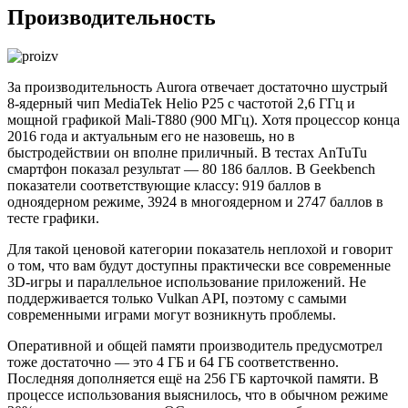
Производительность
За производительность Aurora отвечает достаточно шустрый
8-ядерный чип MediaTek Helio P25 с частотой 2,6 ГГц и
мощной графикой Mali-T880 (900 МГц). Хотя процессор конца
2016 года и актуальным его не назовешь, но в
быстродействии он вполне приличный. В тестах AnTuTu
смартфон показал результат — 80 186 баллов. В Geekbench
показатели соответствующие классу: 919 баллов в
одноядерном режиме, 3924 в многоядерном и 2747 баллов в
тесте графики.
Для такой ценовой категории показатель неплохой и говорит
о том, что вам будут доступны практически все современные
3D-игры и параллельное использование приложений. Не
поддерживается только Vulkan API, поэтому с самыми
современными играми могут возникнуть проблемы.
Оперативной и общей памяти производитель предусмотрел
тоже достаточно — это 4 ГБ и 64 ГБ соответственно.
Последняя дополняется ещё на 256 ГБ карточкой памяти. В
процессе использования выяснилось, что в обычном режиме