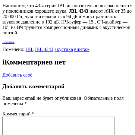
Напомним, что 43-я серия JBL исключительно высоко ценится
у поклонников хорошего звука.
JBL 4343
имеют АЧХ от 35 до
20 000 Гц, чувствительность в 94 дБ и могут развивать
звуковое давление в 102 дБ. НЧ-вуфер — 15′, СЧ-драйвер —
10′, на ВЧ трудится компрессионный динамик с акустической
линзой.
Источник
Помечено:
JBL
JBL 4343
акустика
винтаж
i
Комментариев нет
Добавить своё
Добавить комментарий
Ваш адрес email не будет опубликован.
Обязательные поля
помечены
*
Комментарий
*