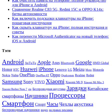
Как очистить память на телефоне: полное руководство
для iPhone и Android
Сравнение Realme C83 5G, Redmi 15C и OPPO K14x:
битва автономности
Как включить подсказки клавиатуры на iPhone:
пошаговая инструкция
Как скрыть клавиатуру на iPhone: полная инструкция и
советы
Как перенести Microsoft Authenticator на новый телефон:
iOS и Android
Тэги
Android
Apple
Google
Asus
AnTuTu
Bluetooth
HMD Global
Huawei
iPhone
Meizu
Honor
Lenovo
LG
HTC
Moto
Motorola
OnePlus
Oppo
Nokia
Nubia
Realme
Redmi
Qualcomm
OnePlus 6T
Xiaomi
Samsung
Sony
VIVO
Xiaomi Mi 9
Xiaomi Mi Mix 3
Зарядки
Китайские
Беспроводная акустика
Xiaomi Redmi Note 7
zte
Процессоры
Наушники
смартфоны
Смартфон
Часы
Чехлы
акустика
Спорт
беспроводные наушники
видео
на правах рекламы