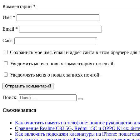
Комментарий
*
Имя
*
Email
*
Сайт
Сохранить моё имя, email и адрес сайта в этом браузере д
Уведомить меня о новых комментариях по email.
Уведомлять меня о новых записях почтой.
Поиск:
Свежие записи
Как очистить память на телефоне: полное руководство для
Сравнение Realme C83 5G, Redmi 15C и OPPO K14x: бит
Как включить подсказки клавиатуры на iPhone: пошагова
Как скрыть клавиатуру на iPhone: полная инструкция и с