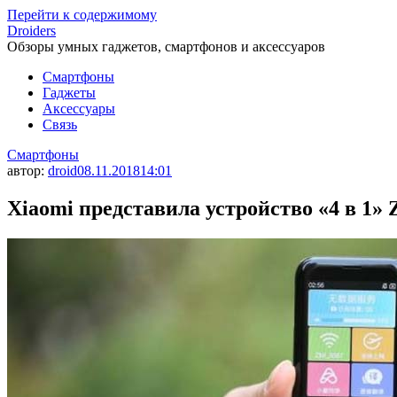
Перейти к содержимому
Droiders
Обзоры умных гаджетов, смартфонов и аксессуаров
Смартфоны
Гаджеты
Аксессуары
Связь
Смартфоны
автор:
droid
08.11.2018
14:01
Xiaomi представила устройство «4 в 1» Z