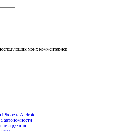
ля последующих моих комментариев.
 iPhone и Android
ва автономности
я инструкция
оветы