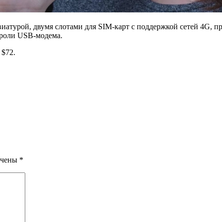
авиатурой, двумя слотами для SIM-карт с поддержкой сетей 4G,
 роли USB-модема.
 $72.
ечены
*