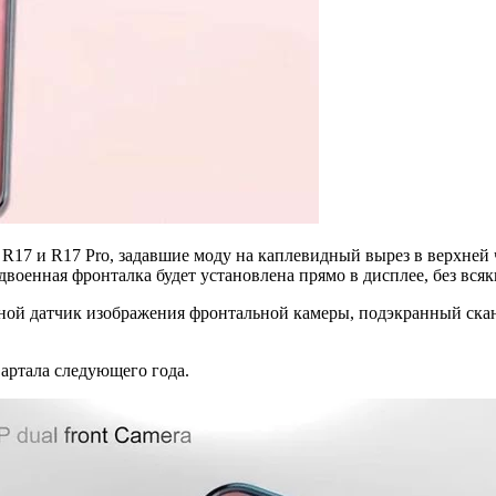
17 и R17 Pro, задавшие моду на каплевидный вырез в верхней ч
военная фронталка будет установлена прямо в дисплее, без всяк
й датчик изображения фронтальной камеры, подэкранный сканер
вартала следующего года.