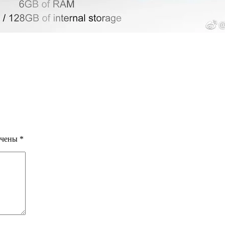
ечены
*