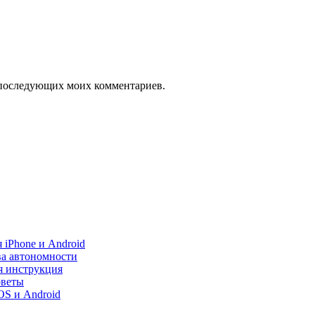
ля последующих моих комментариев.
 iPhone и Android
ва автономности
я инструкция
оветы
iOS и Android