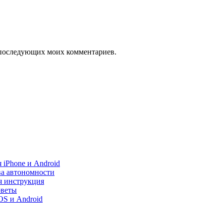
ля последующих моих комментариев.
 iPhone и Android
ва автономности
я инструкция
оветы
iOS и Android