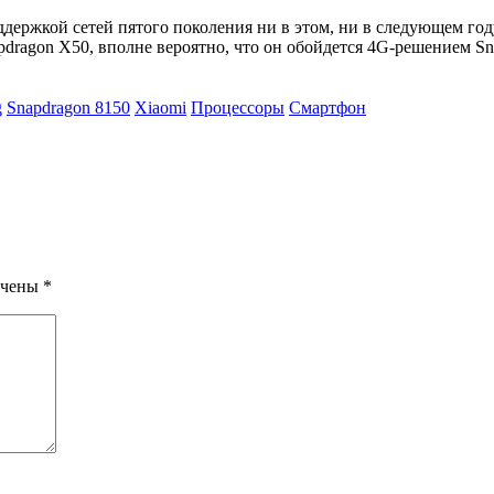
оддержкой сетей пятого поколения ни в этом, ни в следующем го
apdragon X50, вполне вероятно, что он обойдется 4G-решением Sn
g
Snapdragon 8150
Xiaomi
Процессоры
Смартфон
ечены
*