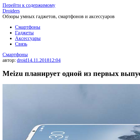
Перейти к содержимому
Droiders
Обзоры умных гаджетов, смартфонов и аксессуаров
Смартфоны
Гаджеты
Аксессуары
Связь
Смартфоны
автор:
droid
14.11.2018
12:04
Meizu планирует одной из первых выпу