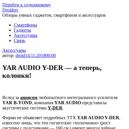
Перейти к содержимому
Droiders
Обзоры умных гаджетов, смартфонов и аксессуаров
Смартфоны
Гаджеты
Аксессуары
Связь
Аксессуары
автор:
droid
14.11.2018
00:00
YAR AUDIO Y-DER — а теперь,
колонки!
Вслед за
анонсом
любопытного интегрального усилителя
YAR B-YOND
, компания
YAR AUDIO
представила
акустические системы
Y-DER
.
Фирма не объявляет подробных ТТХ
YAR AUDIO Y-DER
,
известно лишь, что эти гигантские «полочники» (рост
системы с подставками — 160 см.) имеют многослойные