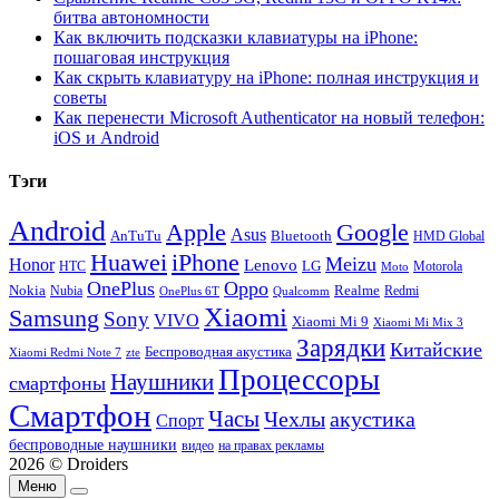
битва автономности
Как включить подсказки клавиатуры на iPhone:
пошаговая инструкция
Как скрыть клавиатуру на iPhone: полная инструкция и
советы
Как перенести Microsoft Authenticator на новый телефон:
iOS и Android
Тэги
Android
Apple
Google
Asus
AnTuTu
Bluetooth
HMD Global
Huawei
iPhone
Meizu
Honor
Lenovo
LG
HTC
Moto
Motorola
OnePlus
Oppo
Nokia
Nubia
Realme
Redmi
Qualcomm
OnePlus 6T
Xiaomi
Samsung
Sony
VIVO
Xiaomi Mi 9
Xiaomi Mi Mix 3
Зарядки
Китайские
Беспроводная акустика
Xiaomi Redmi Note 7
zte
Процессоры
Наушники
смартфоны
Смартфон
Часы
Чехлы
акустика
Спорт
беспроводные наушники
видео
на правах рекламы
2026 © Droiders
Меню