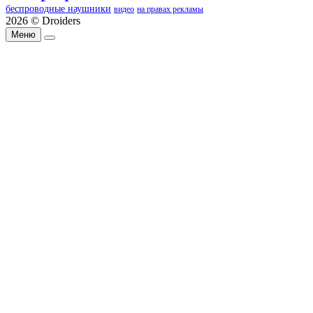
беспроводные наушники
видео
на правах рекламы
2026 © Droiders
Меню