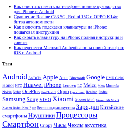
Как очистить память на телефоне: полное руководство
для iPhone и Android
Сравнение Realme C83 5G, Redmi 15C и OPPO K14x:
битва автономности
Как включить подсказки клавиатуры на iPhone:
пошаговая инструкция
Как скрыть клавиатуру на iPhone: полная инструкция и
советы
Как перенести Microsoft Authenticator на новый телефон:
iOS и Android
Тэги
Android
Apple
Google
Asus
AnTuTu
Bluetooth
HMD Global
Huawei
iPhone
Meizu
Honor
Lenovo
LG
HTC
Moto
Motorola
OnePlus
Oppo
Nokia
Nubia
Realme
Redmi
Qualcomm
OnePlus 6T
Xiaomi
Samsung
Sony
VIVO
Xiaomi Mi 9
Xiaomi Mi Mix 3
Зарядки
Китайские
Беспроводная акустика
Xiaomi Redmi Note 7
zte
Процессоры
Наушники
смартфоны
Смартфон
Часы
Чехлы
акустика
Спорт