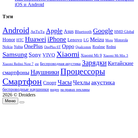
iOS и Android
Тэги
Android
Apple
Google
Asus
AnTuTu
Bluetooth
HMD Global
Huawei
iPhone
Meizu
Honor
Lenovo
LG
HTC
Moto
Motorola
OnePlus
Oppo
Nokia
Nubia
Realme
Redmi
Qualcomm
OnePlus 6T
Xiaomi
Samsung
Sony
VIVO
Xiaomi Mi 9
Xiaomi Mi Mix 3
Зарядки
Китайские
Беспроводная акустика
Xiaomi Redmi Note 7
zte
Процессоры
Наушники
смартфоны
Смартфон
Часы
Чехлы
акустика
Спорт
беспроводные наушники
видео
на правах рекламы
2026 © Droiders
Меню