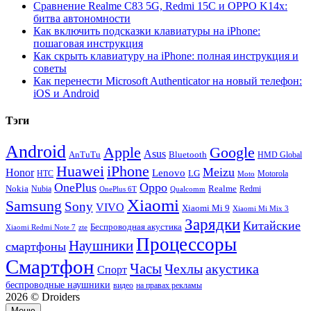
Сравнение Realme C83 5G, Redmi 15C и OPPO K14x:
битва автономности
Как включить подсказки клавиатуры на iPhone:
пошаговая инструкция
Как скрыть клавиатуру на iPhone: полная инструкция и
советы
Как перенести Microsoft Authenticator на новый телефон:
iOS и Android
Тэги
Android
Apple
Google
Asus
AnTuTu
Bluetooth
HMD Global
Huawei
iPhone
Meizu
Honor
Lenovo
LG
HTC
Moto
Motorola
OnePlus
Oppo
Nokia
Nubia
Realme
Redmi
Qualcomm
OnePlus 6T
Xiaomi
Samsung
Sony
VIVO
Xiaomi Mi 9
Xiaomi Mi Mix 3
Зарядки
Китайские
Беспроводная акустика
Xiaomi Redmi Note 7
zte
Процессоры
Наушники
смартфоны
Смартфон
Часы
Чехлы
акустика
Спорт
беспроводные наушники
видео
на правах рекламы
2026 © Droiders
Меню