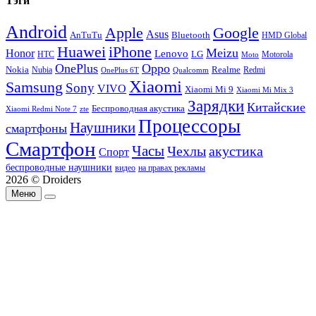
Тэги
Android
Apple
Google
Asus
AnTuTu
Bluetooth
HMD Global
Huawei
iPhone
Meizu
Honor
Lenovo
LG
HTC
Moto
Motorola
OnePlus
Oppo
Nokia
Nubia
Realme
Redmi
Qualcomm
OnePlus 6T
Xiaomi
Samsung
Sony
VIVO
Xiaomi Mi 9
Xiaomi Mi Mix 3
Зарядки
Китайские
Беспроводная акустика
Xiaomi Redmi Note 7
zte
Процессоры
Наушники
смартфоны
Смартфон
Часы
Чехлы
акустика
Спорт
беспроводные наушники
видео
на правах рекламы
2026 © Droiders
Меню