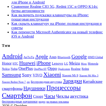
для iPhone и Android
Сравнение Realme C83 5G, Redmi 15C и OPPO K14x:
битва автономности
Как включить подсказки клавиатуры на iPhone:
пошаговая инструкция
Как скрыть клавиатуру на iPhone: полная инструкция и
советы
Как перенести Microsoft Authenticator на новый телефон:
iOS и Android
Тэги
Android
Apple
Google
Asus
AnTuTu
Bluetooth
HMD Global
Huawei
iPhone
Meizu
Honor
Lenovo
LG
HTC
Moto
Motorola
OnePlus
Oppo
Nokia
Nubia
Realme
Redmi
Qualcomm
OnePlus 6T
Xiaomi
Samsung
Sony
VIVO
Xiaomi Mi 9
Xiaomi Mi Mix 3
Зарядки
Китайские
Беспроводная акустика
Xiaomi Redmi Note 7
zte
Процессоры
Наушники
смартфоны
Смартфон
Часы
Чехлы
акустика
Спорт
беспроводные наушники
видео
на правах рекламы
2026 © Droiders