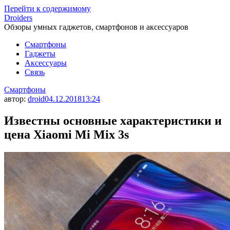
Перейти к содержимому
Droiders
Обзоры умных гаджетов, смартфонов и аксессуаров
Смартфоны
Гаджеты
Аксессуары
Связь
Смартфоны
автор:
droid
04.12.2018
13:24
Известны основные характеристики и
цена Xiaomi Mi Mix 3s