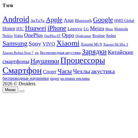
Тэги
Android
Apple
Google
Asus
AnTuTu
Bluetooth
HMD Global
Huawei
iPhone
Meizu
Honor
Lenovo
LG
HTC
Moto
Motorola
OnePlus
Oppo
Nokia
Nubia
Realme
Redmi
Qualcomm
OnePlus 6T
Xiaomi
Samsung
Sony
VIVO
Xiaomi Mi 9
Xiaomi Mi Mix 3
Зарядки
Китайские
Беспроводная акустика
Xiaomi Redmi Note 7
zte
Процессоры
Наушники
смартфоны
Смартфон
Часы
Чехлы
акустика
Спорт
беспроводные наушники
видео
на правах рекламы
2026 © Droiders
Меню