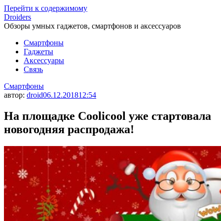
Перейти к содержимому
Droiders
Обзоры умных гаджетов, смартфонов и аксессуаров
Смартфоны
Гаджеты
Аксессуары
Связь
Смартфоны
автор:
droid
06.12.2018
12:54
На площадке Coolicool уже стартовала
новогодняя распродажа!