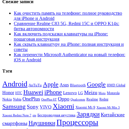
Свежие записи
Как очистить память на телефоне: полное руководство
для iPhone и Android
Сравнение Realme C83 5G, Redmi 15C и OPPO K14x:
битва автономности
Как включить подсказки клавиатуры на iPhone:
пошаговая инструкция
Как скрыть клавиатуру на iPhone: полная инструкция и
советы
Как перенести Microsoft Authenticator на новый телефон:
iOS и Android
Тэги
Android
Apple
Google
Asus
AnTuTu
Bluetooth
HMD Global
Huawei
iPhone
Meizu
Honor
Lenovo
LG
HTC
Moto
Motorola
OnePlus
Oppo
Nokia
Nubia
Realme
Redmi
Qualcomm
OnePlus 6T
Xiaomi
Samsung
Sony
VIVO
Xiaomi Mi 9
Xiaomi Mi Mix 3
Зарядки
Китайские
Беспроводная акустика
Xiaomi Redmi Note 7
zte
Процессоры
Наушники
смартфоны