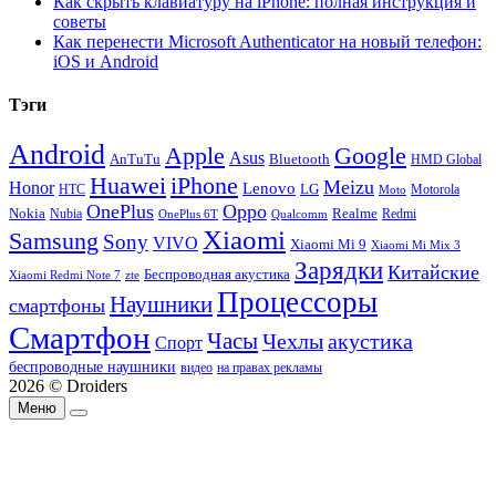
Как скрыть клавиатуру на iPhone: полная инструкция и
советы
Как перенести Microsoft Authenticator на новый телефон:
iOS и Android
Тэги
Android
Apple
Google
Asus
AnTuTu
Bluetooth
HMD Global
Huawei
iPhone
Meizu
Honor
Lenovo
LG
HTC
Moto
Motorola
OnePlus
Oppo
Nokia
Nubia
Realme
Redmi
Qualcomm
OnePlus 6T
Xiaomi
Samsung
Sony
VIVO
Xiaomi Mi 9
Xiaomi Mi Mix 3
Зарядки
Китайские
Беспроводная акустика
Xiaomi Redmi Note 7
zte
Процессоры
Наушники
смартфоны
Смартфон
Часы
Чехлы
акустика
Спорт
беспроводные наушники
видео
на правах рекламы
2026 © Droiders
Меню